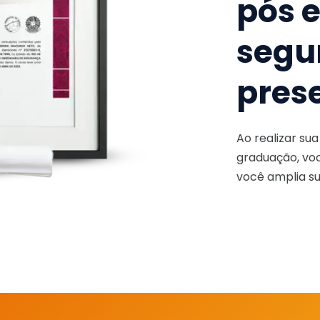
pós 
segu
pres
Ao realizar su
graduação, voc
você amplia su