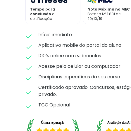
6
meses
Tempo para
Nota Máxima no MEC
conclusão
e
Portaria Nª 1.881 de
certificação
29/10/19
Início imediato
Aplicativo mobile do portal do aluno
100% online com videoaulas
Acesse pelo celular ou computador
Disciplinas específicas do seu curso
Certificado aprovado: C
oncursos, estági
privado.
TCC Opcional