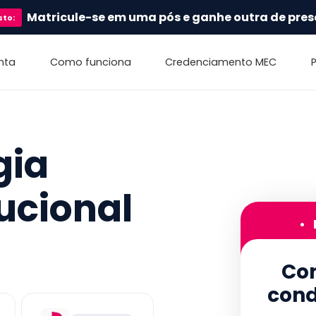
Matricule-se em uma pós e ganhe outra de pres
sto
:
nta
Como funciona
Credenciamento MEC
gia
tucional
•
Con
cond