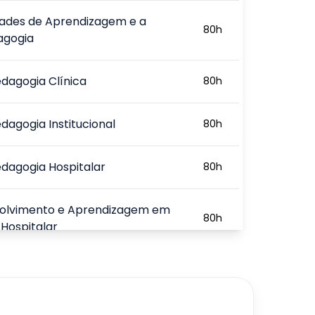
dades de Aprendizagem e a
80
h
agogia
dagogia Clínica
80
h
dagogia Institucional
80
h
dagogia Hospitalar
80
h
olvimento e Aprendizagem em
80
h
Hospitalar
a Psicopedagogia
80
h
720
h