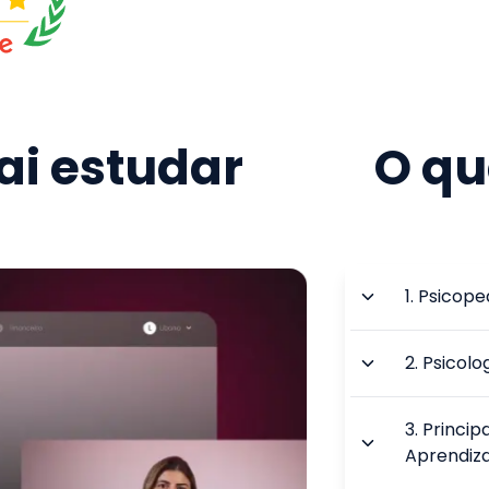
i estudar
O qu
1
.
Psicope
2
.
Psicolo
3
.
Princip
Aprendi