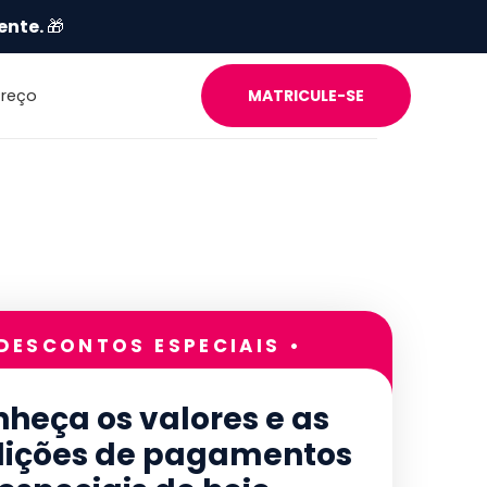
ente.
🎁
Preço
MATRICULE-SE
 DESCONTOS ESPECIAIS •
heça os valores e as
ições de pagamentos