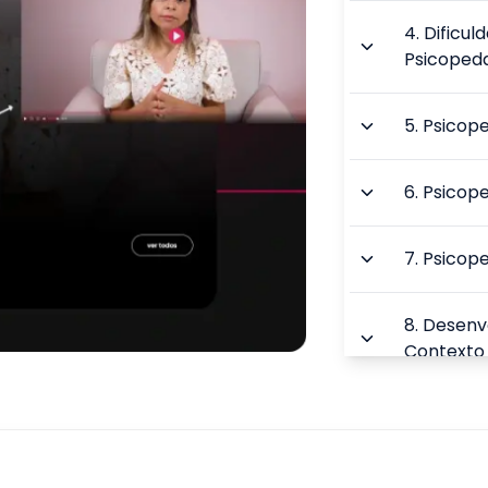
4
.
Dificul
Psicoped
5
.
Psicope
6
.
Psicope
7
.
Psicope
8
.
Desenv
Contexto 
9
.
Ética n
TOTAL: