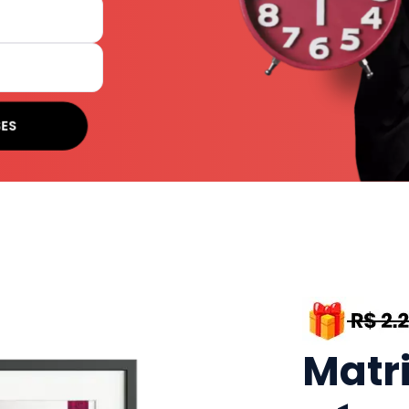
SES
Matr