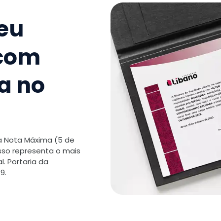
seu
 com
a no
 a Nota Máxima (5 de
isso representa o mais
. Portaria da
9.