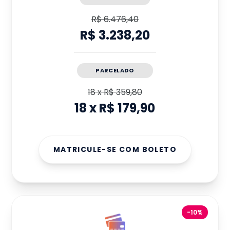
R$ 6.476,40
R$ 3.238,20
PARCELADO
18
x
R$ 359,80
18
x
R$ 179,90
MATRICULE-SE COM BOLETO
-10%