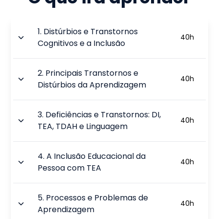
1
.
Distúrbios e Transtornos
40
h
Cognitivos e a Inclusão
2
.
Principais Transtornos e
40
h
Distúrbios da Aprendizagem
3
.
Deficiências e Transtornos: DI,
40
h
TEA, TDAH e Linguagem
4
.
A Inclusão Educacional da
40
h
Pessoa com TEA
5
.
Processos e Problemas de
40
h
Aprendizagem