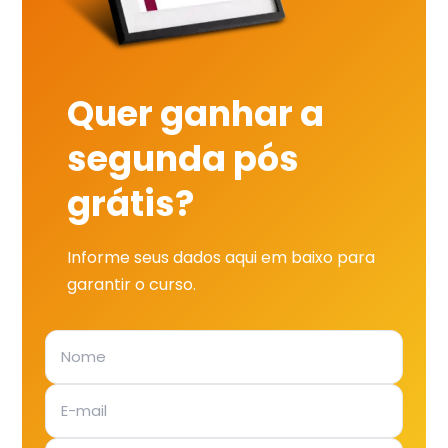
Quer ganhar a
segunda pós
grátis?
Informe seus dados aqui em baixo para
garantir o curso.