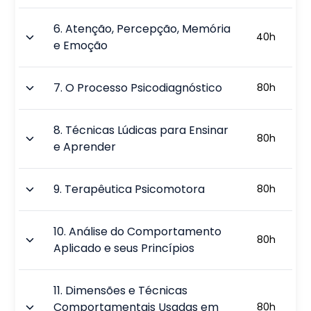
6
.
Atenção, Percepção, Memória
40
h
e Emoção
7
.
O Processo Psicodiagnóstico
80
h
8
.
Técnicas Lúdicas para Ensinar
80
h
e Aprender
9
.
Terapêutica Psicomotora
80
h
10
.
Análise do Comportamento
80
h
Aplicado e seus Princípios
11
.
Dimensões e Técnicas
Comportamentais Usadas em
80
h