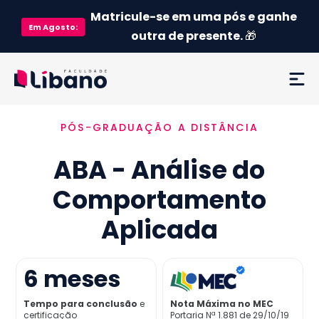
Matricule-se em uma pós e ganhe
Em
Agosto
:
outra de presente.
🎁
PÓS-GRADUAÇÃO A DISTÂNCIA
Ementa
ABA - Análise do
Como funciona
Comportamento
Credenciamento MEC
Aplicada
Preço
6
meses
Já sou aluno
Tempo para conclusão
e
Nota Máxima no MEC
certificação
Portaria Nª 1.881 de 29/10/19