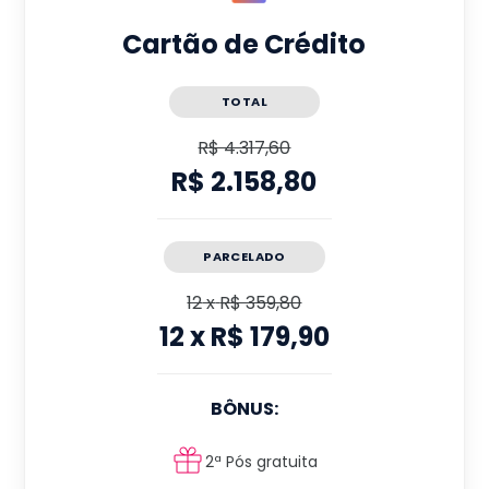
Cartão de Crédito
TOTAL
R$ 4.317,60
R$ 2.158,80
PARCELADO
12
x
R$ 359,80
12
x
R$ 179,90
BÔNUS:
2ª Pós gratuita