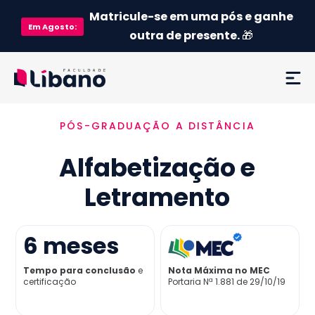
Matricule-se em uma pós e ganhe
Em
Agosto
:
outra de presente.
🎁
PÓS-GRADUAÇÃO A DISTÂNCIA
Ementa
Alfabetização e
Como funciona
Letramento
Credenciamento MEC
6
meses
Preço
Tempo para conclusão
e
Nota Máxima no MEC
certificação
Portaria Nª 1.881 de 29/10/19
Já sou aluno