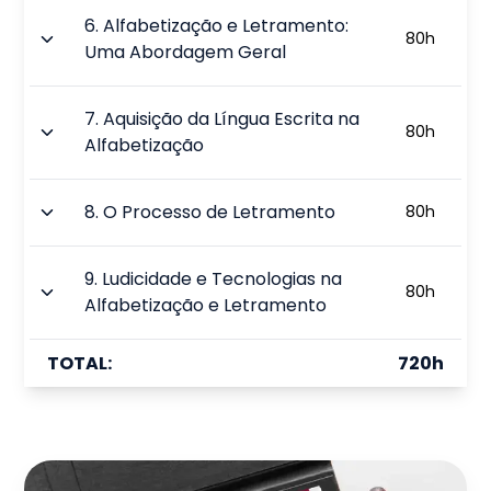
6
.
Alfabetização e Letramento:
80
h
Uma Abordagem Geral
7
.
Aquisição da Língua Escrita na
80
h
Alfabetização
8
.
O Processo de Letramento
80
h
9
.
Ludicidade e Tecnologias na
80
h
Alfabetização e Letramento
TOTAL:
720
h