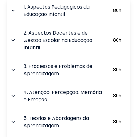
1
.
Aspectos Pedagógicos da
80
h
Educação Infantil
2
.
Aspectos Docentes e de
Gestão Escolar na Educação
80
h
Infantil
3
.
Processos e Problemas de
80
h
Aprendizagem
4
.
Atenção, Percepção, Memória
80
h
e Emoção
5
.
Teorias e Abordagens da
80
h
Aprendizagem