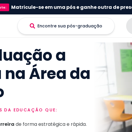
Matricule-se em uma pós e ganhe outra de pres
sto
:
Encontre sua pós-graduação
duação a
a na Área da
o
IS
DA EDUCAÇÃO
QUE:
rreira
de forma estratégica e rápida.