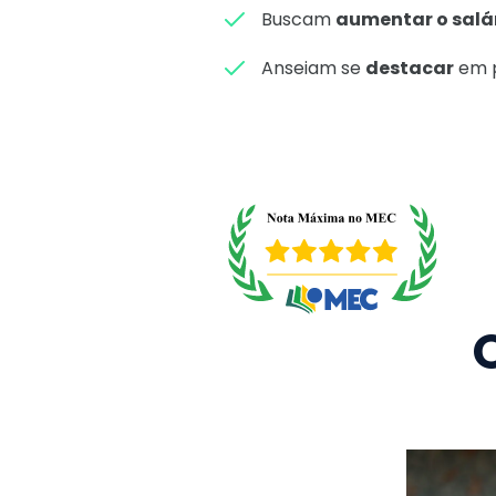
Buscam
aumentar o salá
Anseiam se
destacar
em p