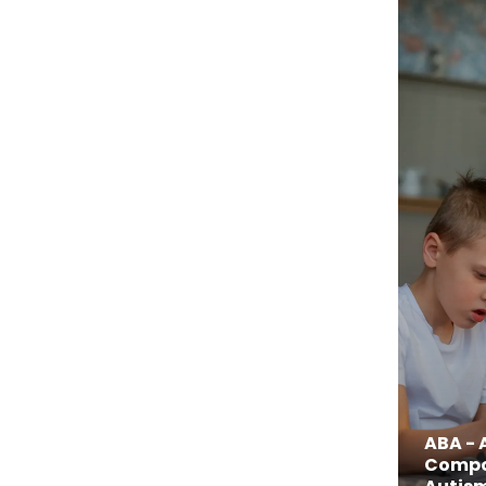
ABA - 
Compo