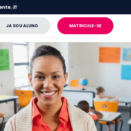
ente.
🎁
JA SOU ALUNO
MATRICULE-SE