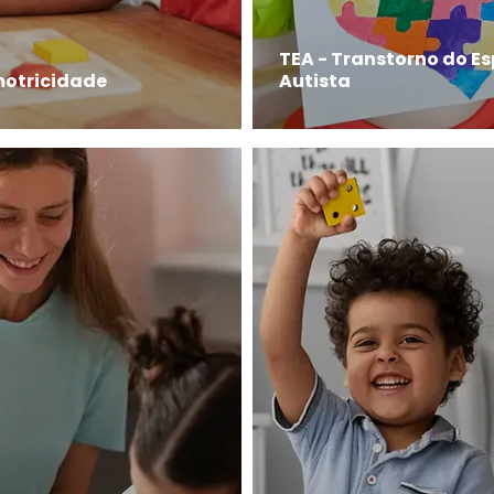
TEA - Transtorno do E
motricidade
Autista