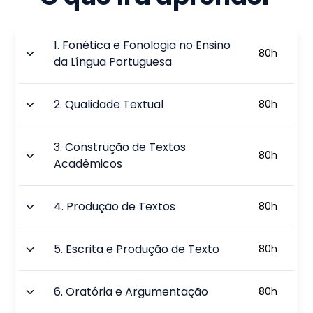
1
.
Fonética e Fonologia no Ensino
80
h
da Língua Portuguesa
2
.
Qualidade Textual
80
h
3
.
Construção de Textos
80
h
Acadêmicos
4
.
Produção de Textos
80
h
5
.
Escrita e Produção de Texto
80
h
6
.
Oratória e Argumentação
80
h