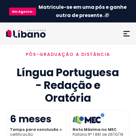
Matricule-se em uma pós e ganhe
Em
Agosto
:
outra de presente.
🎁
PÓS-GRADUAÇÃO A DISTÂNCIA
Ementa
Língua Portuguesa
Como funciona
- Redação e
Credenciamento MEC
Oratória
Preço
6
meses
Já sou aluno
Tempo para conclusão
e
Nota Máxima no MEC
certificação
Portaria Nª 1.881 de 29/10/19