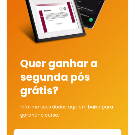
Quer ganhar a
segunda pós
grátis?
Informe seus dados aqui em baixo para
garantir o curso.