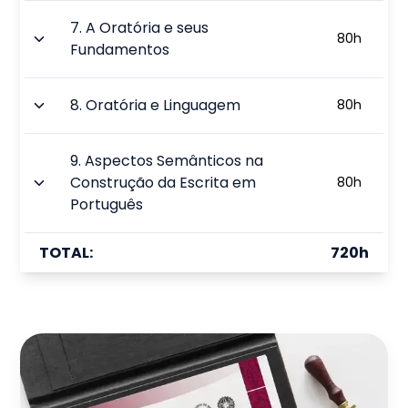
7
.
A Oratória e seus
80
h
Fundamentos
8
.
Oratória e Linguagem
80
h
9
.
Aspectos Semânticos na
Construção da Escrita em
80
h
Português
TOTAL:
720
h