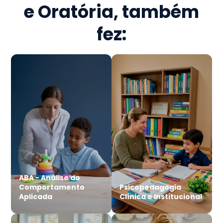
e Oratória
, também
fez:
ABA - Análise do
Comportamento
Psicopedagogia
Aplicada
Clínica e Institucional