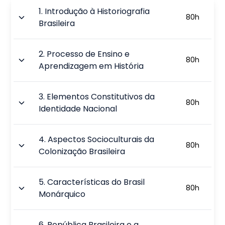
1
.
Introdução à Historiografia
80
h
Brasileira
2
.
Processo de Ensino e
80
h
Aprendizagem em História
3
.
Elementos Constitutivos da
80
h
Identidade Nacional
4
.
Aspectos Socioculturais da
80
h
Colonização Brasileira
5
.
Características do Brasil
80
h
Monárquico
6
.
República Brasileira e a