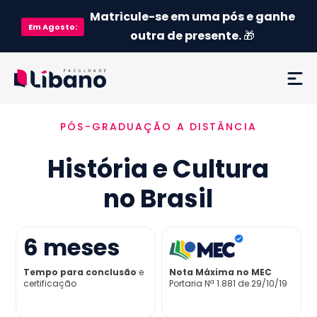
Matricule-se em uma pós e ganhe
Em
Agosto
:
outra de presente.
🎁
PÓS-GRADUAÇÃO A DISTÂNCIA
Ementa
História e Cultura
Como funciona
no Brasil
Credenciamento MEC
6
meses
Preço
Tempo para conclusão
e
Nota Máxima no MEC
certificação
Portaria Nª 1.881 de 29/10/19
Já sou aluno