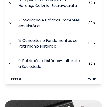
80
h
Herança Colonial Escravocrata
7
.
Avaliação e Práticas Docentes
80
h
em História
8
.
Conceitos e Fundamentos de
80
h
Patrimônio Histórico
9
.
Patrimônio Histórico-cultural e
80
h
a Sociedade
TOTAL:
720
h