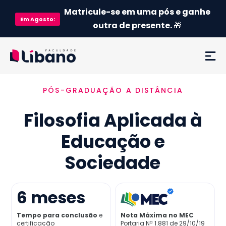
Matricule-se em uma pós e ganhe
Em
Agosto
:
outra de presente.
🎁
PÓS-GRADUAÇÃO A DISTÂNCIA
Ementa
Filosofia Aplicada à
Como funciona
Educação e
Credenciamento MEC
Sociedade
Preço
6
meses
Já sou aluno
Tempo para conclusão
e
Nota Máxima no MEC
certificação
Portaria Nª 1.881 de 29/10/19