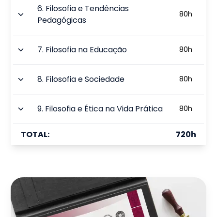
6
.
Filosofia e Tendências
80
h
Pedagógicas
7
.
Filosofia na Educação
80
h
8
.
Filosofia e Sociedade
80
h
9
.
Filosofia e Ética na Vida Prática
80
h
TOTAL:
720
h