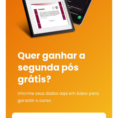
Quer ganhar a
segunda pós
grátis?
Informe seus dados aqui em baixo para
garantir o curso.