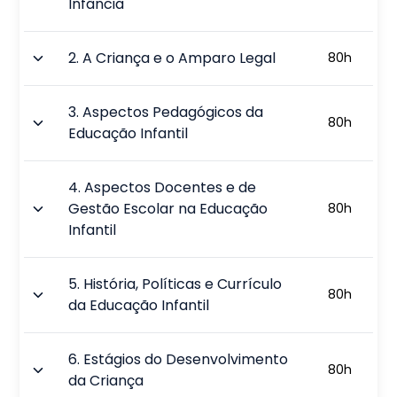
Infância
2
.
A Criança e o Amparo Legal
80
h
3
.
Aspectos Pedagógicos da
80
h
Educação Infantil
4
.
Aspectos Docentes e de
Gestão Escolar na Educação
80
h
Infantil
5
.
História, Políticas e Currículo
80
h
da Educação Infantil
6
.
Estágios do Desenvolvimento
80
h
da Criança