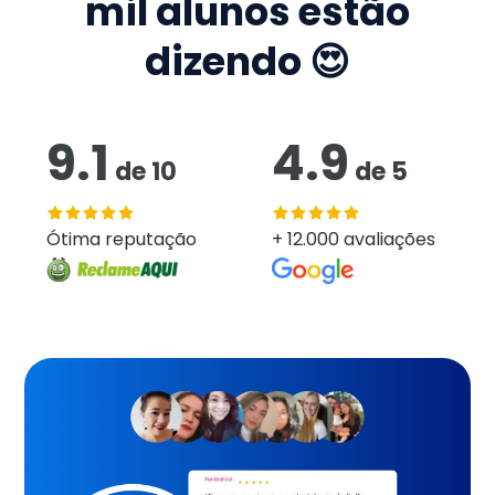
mil
alunos estão
dizendo 😍
9.1
4.9
de
10
de
5
Ótima reputação
+ 12.000 avaliações