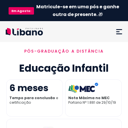
Matricule-se em uma pós e ganhe
Em
Agosto
:
outra de presente.
🎁
PÓS-GRADUAÇÃO A DISTÂNCIA
Ementa
Educação Infantil
Como funciona
Credenciamento MEC
6
meses
Tempo para conclusão
e
Nota Máxima no MEC
Preço
certificação
Portaria Nª 1.881 de 29/10/19
Já sou aluno