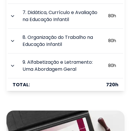
7
.
Didática, Currículo e Avaliação
80
h
na Educação Infantil
8
.
Organização do Trabalho na
80
h
Educação Infantil
9
.
Alfabetização e Letramento:
80
h
Uma Abordagem Geral
TOTAL:
720
h