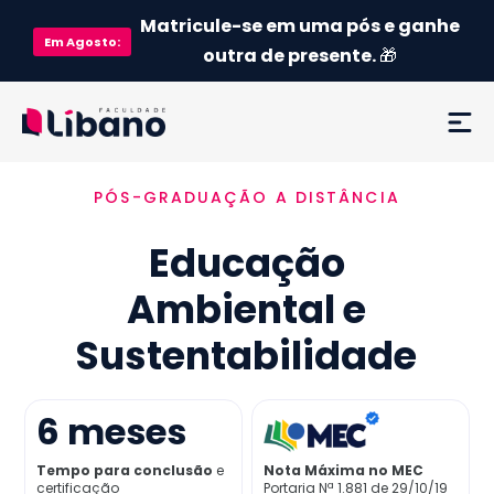
Matricule-se em uma pós e ganhe
Em
Agosto
:
outra de presente.
🎁
PÓS-GRADUAÇÃO A DISTÂNCIA
Ementa
Educação
Como funciona
Ambiental e
Credenciamento MEC
Sustentabilidade
Preço
6
meses
Já sou aluno
Tempo para conclusão
e
Nota Máxima no MEC
certificação
Portaria Nª 1.881 de 29/10/19