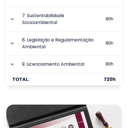
7
.
Sustentabilidade
80
h
Socioambiental
8
.
Legislação e Regulamentação
80
h
Ambiental
9
.
Licenciamento Ambiental
80
h
TOTAL:
720
h