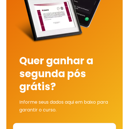
Quer ganhar a
segunda pós
grátis?
Informe seus dados aqui em baixo para
garantir o curso.