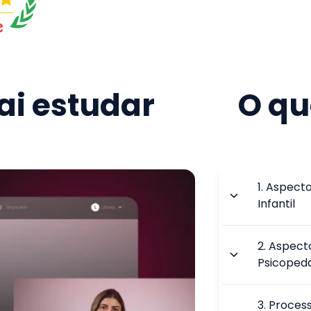
i estudar
O qu
1
.
Aspecto
Infantil
2
.
Aspecto
Psicoped
3
.
Proces