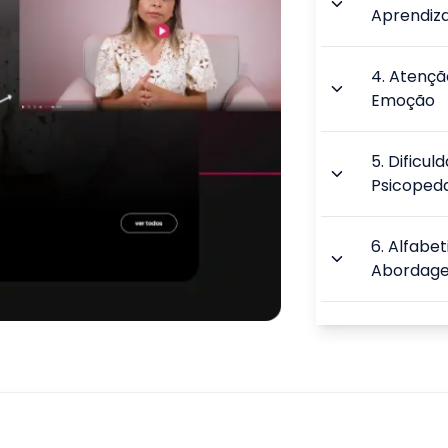
Aprendi
4
.
Atençã
Emoção
5
.
Dificul
Psicoped
6
.
Alfabe
Abordage
7
.
Aquisiç
Alfabetiz
8
.
O Proc