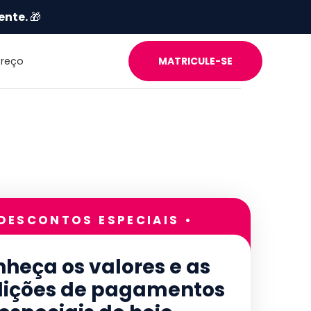
ente.
🎁
Preço
MATRICULE-SE
 DESCONTOS ESPECIAIS •
heça os valores e as
ições de pagamentos