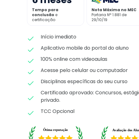
6
meses
Tempo para
Nota Máxima no MEC
conclusão
e
Portaria Nª 1.881 de
certificação
29/10/19
Início imediato
Aplicativo mobile do portal do aluno
100% online com videoaulas
Acesse pelo celular ou computador
Disciplinas específicas do seu curso
Certificado aprovado: C
oncursos, estági
privado.
TCC Opcional