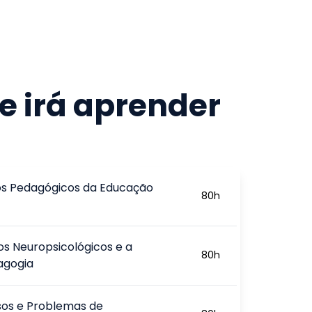
e irá aprender
s Pedagógicos da Educação
80
h
s Neuropsicológicos e a
80
h
agogia
sos e Problemas de