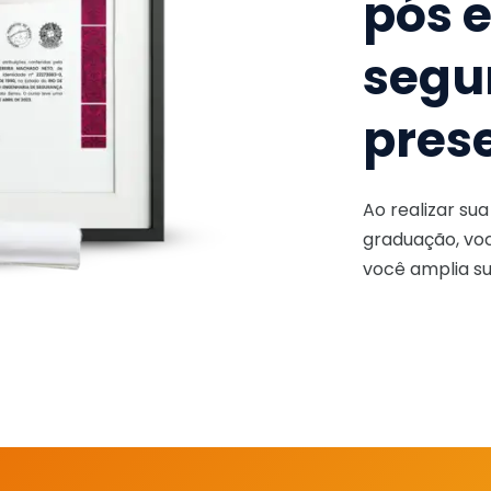
pós 
segu
pres
Ao realizar su
graduação, voc
você amplia su