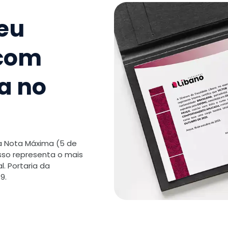
9
.
Ludicid
seu
Alfabetiz
 com
TOTAL:
a no
 a Nota Máxima (5 de
isso representa o mais
. Portaria da
9.