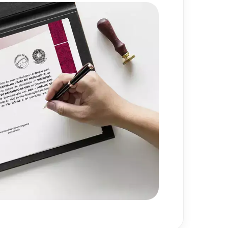
ade e Tecnologias na
80
h
ação e Letramento
720
h