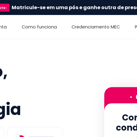
Matricule-se em uma pós e ganhe outra de pres
sto
:
nta
Como funciona
Credenciamento MEC
,
•
gia
Con
cond