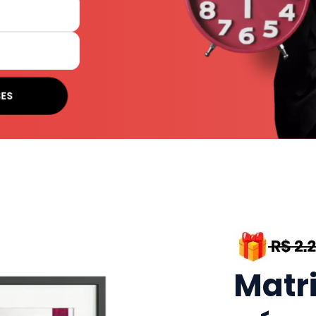
SES
Matr