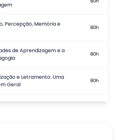
80
h
zagem
o, Percepção, Memória e
80
h
dades de Aprendizagem e a
80
h
agogia
tização e Letramento: Uma
80
h
m Geral
ão da Língua Escrita na
80
h
ação
esso de Letramento
80
h