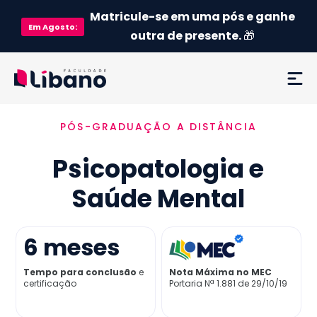
Matricule-se em uma pós e ganhe
Em
Agosto
:
outra de presente.
🎁
PÓS-GRADUAÇÃO A DISTÂNCIA
Ementa
Psicopatologia e
Como funciona
Saúde Mental
Credenciamento MEC
6
meses
Preço
Tempo para conclusão
e
Nota Máxima no MEC
certificação
Portaria Nª 1.881 de 29/10/19
Já sou aluno