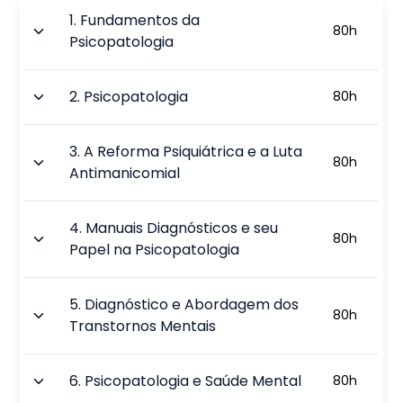
1
.
Fundamentos da
80
h
Psicopatologia
2
.
Psicopatologia
80
h
3
.
A Reforma Psiquiátrica e a Luta
80
h
Antimanicomial
4
.
Manuais Diagnósticos e seu
80
h
Papel na Psicopatologia
5
.
Diagnóstico e Abordagem dos
80
h
Transtornos Mentais
6
.
Psicopatologia e Saúde Mental
80
h