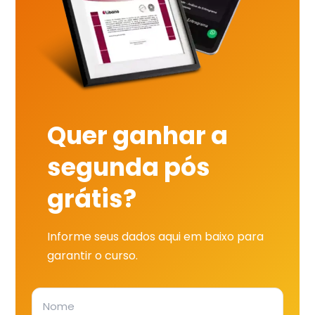
Quer ganhar a
segunda pós
grátis?
Informe seus dados aqui em baixo para
garantir o curso.