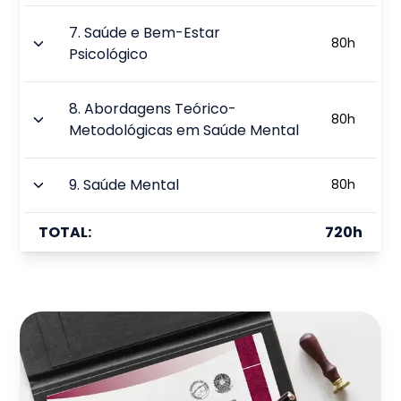
7
.
Saúde e Bem-Estar
80
h
Psicológico
8
.
Abordagens Teórico-
80
h
Metodológicas em Saúde Mental
9
.
Saúde Mental
80
h
TOTAL:
720
h