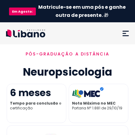
Matricule-se em uma pós e ganhe
Em
Agosto
:
outra de presente.
🎁
PÓS-GRADUAÇÃO A DISTÂNCIA
Ementa
Neuropsicologia
Como funciona
Credenciamento MEC
6
meses
Tempo para conclusão
e
Nota Máxima no MEC
Preço
certificação
Portaria Nª 1.881 de 29/10/19
Já sou aluno