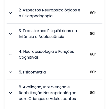
2
.
Aspectos Neuropsicológicos e
80
h
a Psicopedagogia
3
.
Transtornos Psiquiátricos na
80
h
Infância e Adolescência
4
.
Neuropsicologia e Funções
80
h
Cognitivas
5
.
Psicometria
80
h
6
.
Avaliação, Intervenção e
Reabilitação Neuropsicológica
80
h
com Crianças e Adolescentes