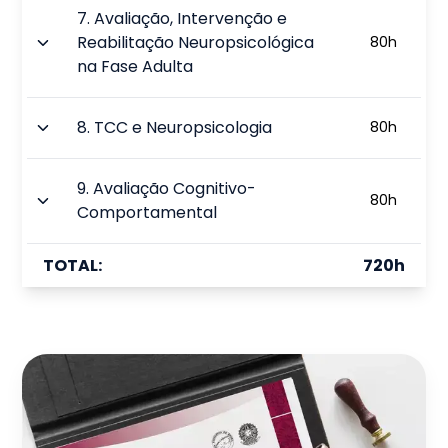
7
.
Avaliação, Intervenção e
Reabilitação Neuropsicológica
80
h
na Fase Adulta
8
.
TCC e Neuropsicologia
80
h
9
.
Avaliação Cognitivo-
80
h
Comportamental
TOTAL:
720
h