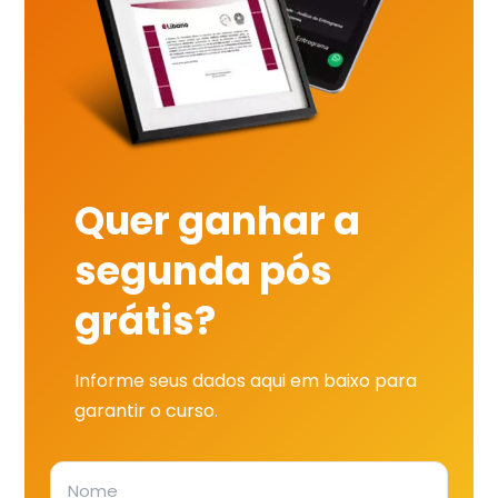
Quer ganhar a
segunda pós
grátis?
Informe seus dados aqui em baixo para
garantir o curso.