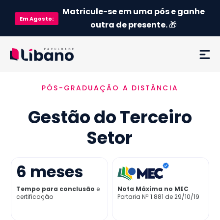
Matricule-se em uma pós e ganhe
Em
Agosto
:
outra de presente.
🎁
PÓS-GRADUAÇÃO A DISTÂNCIA
Ementa
Gestão do Terceiro
Como funciona
Setor
Credenciamento MEC
6
meses
Preço
Tempo para conclusão
e
Nota Máxima no MEC
certificação
Portaria Nª 1.881 de 29/10/19
Já sou aluno