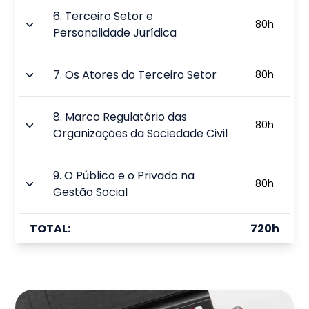
6
.
Terceiro Setor e
80
h
Personalidade Jurídica
7
.
Os Atores do Terceiro Setor
80
h
8
.
Marco Regulatório das
80
h
Organizações da Sociedade Civil
9
.
O Público e o Privado na
80
h
Gestão Social
TOTAL:
720
h