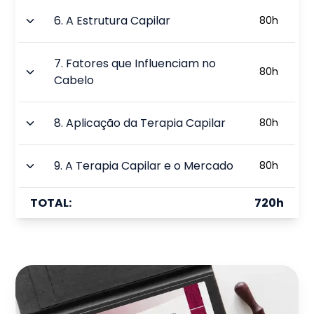
6
.
A Estrutura Capilar
80
h
7
.
Fatores que Influenciam no
80
h
Cabelo
8
.
Aplicação da Terapia Capilar
80
h
9
.
A Terapia Capilar e o Mercado
80
h
TOTAL:
720
h