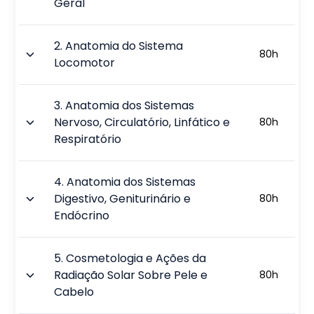
Geral
2
.
Anatomia do Sistema
80
h
Locomotor
3
.
Anatomia dos Sistemas
Nervoso, Circulatório, Linfático e
80
h
Respiratório
4
.
Anatomia dos Sistemas
Digestivo, Geniturinário e
80
h
Endócrino
5
.
Cosmetologia e Ações da
Radiação Solar Sobre Pele e
80
h
Cabelo