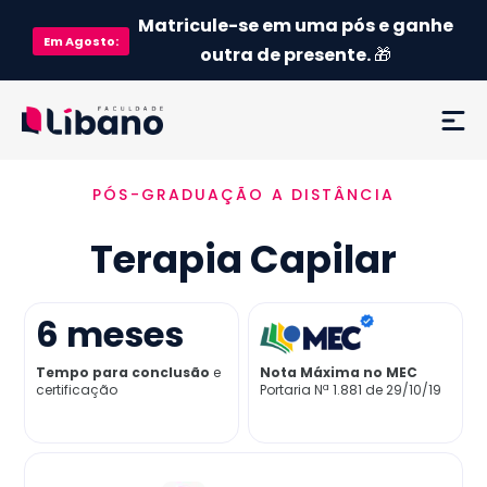
Matricule-se em uma pós e ganhe
Em
Agosto
:
outra de presente.
🎁
PÓS-GRADUAÇÃO A DISTÂNCIA
Ementa
Terapia Capilar
Como funciona
Credenciamento MEC
6
meses
Tempo para conclusão
e
Nota Máxima no MEC
Preço
certificação
Portaria Nª 1.881 de 29/10/19
Já sou aluno