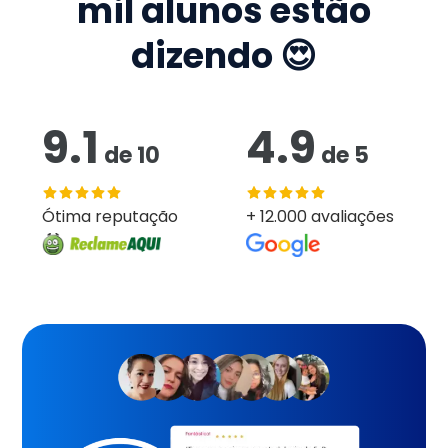
mil
alunos estão
dizendo 😍
9.1
4.9
de
10
de
5
Ótima reputação
+ 12.000 avaliações