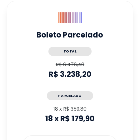
Boleto Parcelado
TOTAL
R$ 6.476,40
R$ 3.238,20
PARCELADO
18
x
R$ 359,80
18
x
R$ 179,90