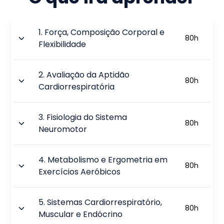
1
.
Força, Composição Corporal e
80
h
Flexibilidade
2
.
Avaliação da Aptidão
80
h
Cardiorrespiratória
3
.
Fisiologia do Sistema
80
h
Neuromotor
4
.
Metabolismo e Ergometria em
80
h
Exercícios Aeróbicos
5
.
Sistemas Cardiorrespiratório,
80
h
Muscular e Endócrino