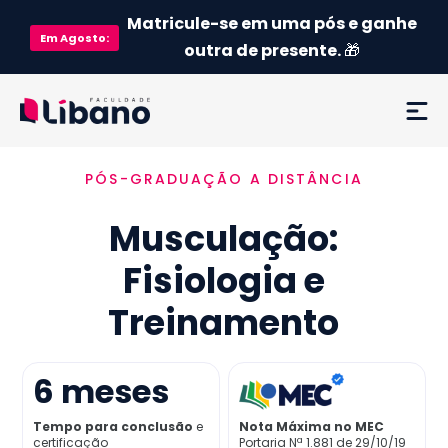
Matricule-se em uma pós e ganhe
Em
Agosto
:
outra de presente.
🎁
PÓS-GRADUAÇÃO A DISTÂNCIA
Ementa
Musculação:
Como funciona
Fisiologia e
Credenciamento MEC
Treinamento
Preço
6
meses
Já sou aluno
Tempo para conclusão
e
Nota Máxima no MEC
certificação
Portaria Nª 1.881 de 29/10/19