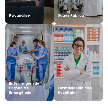
Psicanálise
Saúde Pública
Enfermagem de
Urgência e
Farmácia Clínica e
Emergência
Hospitalar