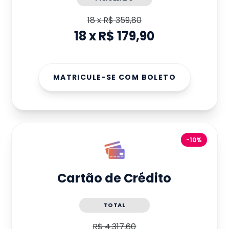
18
x
R$ 359,80
18
x
R$ 179,90
MATRICULE-SE COM BOLETO
-10%
Cartão de Crédito
TOTAL
R$ 4.317,60