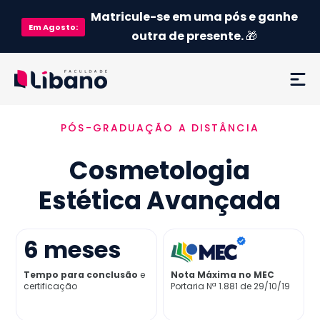
Matricule-se em uma pós e ganhe
Em
Agosto
:
outra de presente.
🎁
PÓS-GRADUAÇÃO A DISTÂNCIA
Ementa
Cosmetologia
Como funciona
Estética Avançada
Credenciamento MEC
6
meses
Preço
Tempo para conclusão
e
Nota Máxima no MEC
certificação
Portaria Nª 1.881 de 29/10/19
Já sou aluno