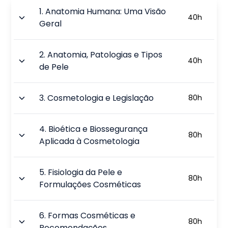
1
.
Anatomia Humana: Uma Visão
40
h
Geral
2
.
Anatomia, Patologias e Tipos
40
h
de Pele
3
.
Cosmetologia e Legislação
80
h
4
.
Bioética e Biossegurança
80
h
Aplicada à Cosmetologia
5
.
Fisiologia da Pele e
80
h
Formulações Cosméticas
6
.
Formas Cosméticas e
80
h
Recomendações