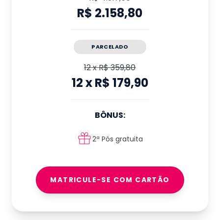
R$ 2.158,80
PARCELADO
12
x
R$ 359,80
12
x
R$ 179,90
BÔNUS:
2ª Pós gratuita
MATRICULE-SE COM CARTÃO