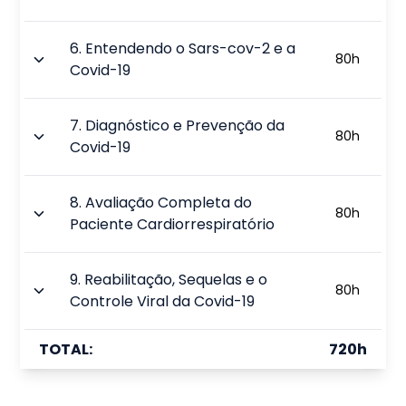
6
.
Entendendo o Sars-cov-2 e a
80
h
Covid-19
7
.
Diagnóstico e Prevenção da
80
h
Covid-19
8
.
Avaliação Completa do
80
h
Paciente Cardiorrespiratório
9
.
Reabilitação, Sequelas e o
80
h
Controle Viral da Covid-19
TOTAL:
720
h