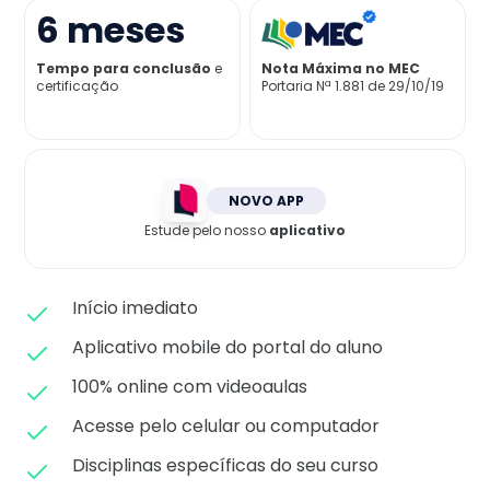
Matricule-se
6
meses
Tempo para conclusão
e
Nota Máxima no MEC
certificação
Portaria Nª 1.881 de 29/10/19
NOVO APP
Estude pelo nosso
aplicativo
Início imediato
Aplicativo mobile do portal do aluno
100% online com videoaulas
Acesse pelo celular ou computador
Disciplinas específicas do seu curso