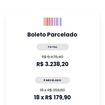
Boleto Parcelado
TOTAL
R$ 6.476,40
R$ 3.238,20
PARCELADO
18
x
R$ 359,80
18
x
R$ 179,90