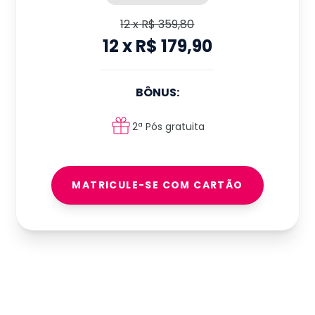
12
x
R$ 359,80
12
x
R$ 179,90
BÔNUS:
2ª Pós gratuita
MATRICULE-SE COM CARTÃO