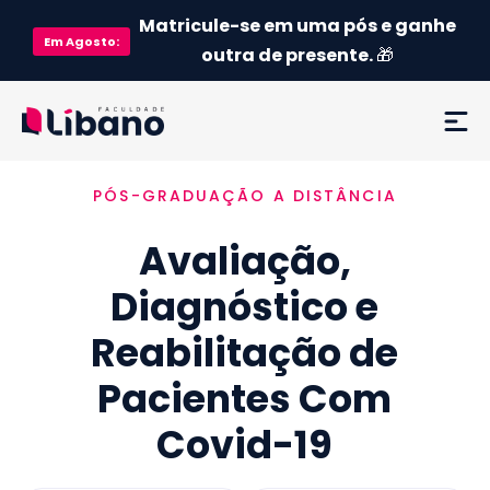
Matricule-se em uma pós e ganhe
Em
Agosto
:
outra de presente.
🎁
PÓS-GRADUAÇÃO A DISTÂNCIA
Ementa
Avaliação,
Como funciona
Diagnóstico e
Credenciamento MEC
Reabilitação de
Preço
Pacientes Com
Covid-19
Já sou aluno