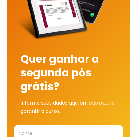
Quer ganhar a
segunda pós
grátis?
Informe seus dados aqui em baixo para
garantir o curso.