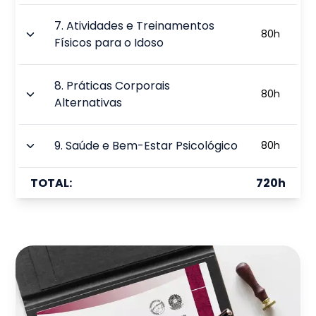
7
.
Atividades e Treinamentos
80
h
Físicos para o Idoso
8
.
Práticas Corporais
80
h
Alternativas
9
.
Saúde e Bem-Estar Psicológico
80
h
TOTAL:
720
h