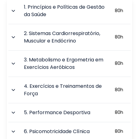
1
.
Princípios e Políticas de Gestão
80
h
da Saúde
2
.
Sistemas Cardiorrespiratório,
80
h
Muscular e Endócrino
3
.
Metabolismo e Ergometria em
80
h
Exercícios Aeróbicos
4
.
Exercícios e Treinamentos de
80
h
Força
5
.
Performance Desportiva
80
h
6
.
Psicomotricidade Clínica
80
h