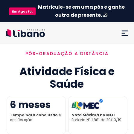
Matricule-se em uma pós e ganhe
Em
Agosto
:
outra de presente.
🎁
PÓS-GRADUAÇÃO A DISTÂNCIA
Ementa
Atividade Física e
Como funciona
Saúde
Credenciamento MEC
6
meses
Preço
Tempo para conclusão
e
Nota Máxima no MEC
certificação
Portaria Nª 1.881 de 29/10/19
Já sou aluno