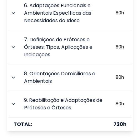
6
.
Adaptações Funcionais e
Ambientais Específicas das
80
h
Necessidades do Idoso
7
.
Definições de Próteses e
Órteses: Tipos, Aplicações e
80
h
Indicações
8
.
Orientações Domiciliares e
80
h
Ambientais
9
.
Reabilitação e Adaptações de
80
h
Próteses e Órteses
TOTAL:
720
h