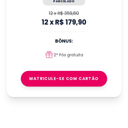
PARCELADO
12
x
R$ 359,80
12
x
R$ 179,90
BÔNUS:
2ª Pós gratuita
MATRICULE-SE COM CARTÃO