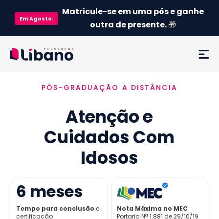
Matricule-se em uma pós e ganhe
Em
Agosto
:
outra de presente.
🎁
PÓS-GRADUAÇÃO A DISTÂNCIA
Ementa
Atenção e
Como funciona
Cuidados Com
Credenciamento MEC
Idosos
Preço
6
meses
Já sou aluno
Tempo para conclusão
e
Nota Máxima no MEC
certificação
Portaria Nª 1.881 de 29/10/19