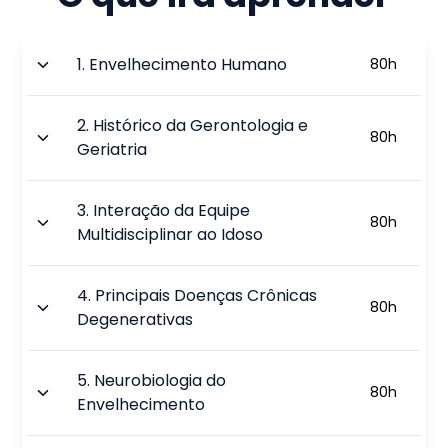
1
.
Envelhecimento Humano
80
h
2
.
Histórico da Gerontologia e
80
h
Geriatria
3
.
Interação da Equipe
80
h
Multidisciplinar ao Idoso
4
.
Principais Doenças Crônicas
80
h
Degenerativas
5
.
Neurobiologia do
80
h
Envelhecimento