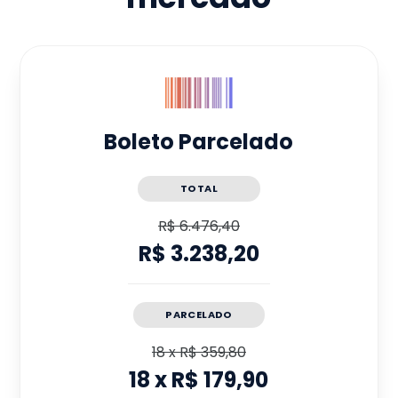
Boleto Parcelado
TOTAL
R$ 6.476,40
R$ 3.238,20
PARCELADO
18
x
R$ 359,80
18
x
R$ 179,90