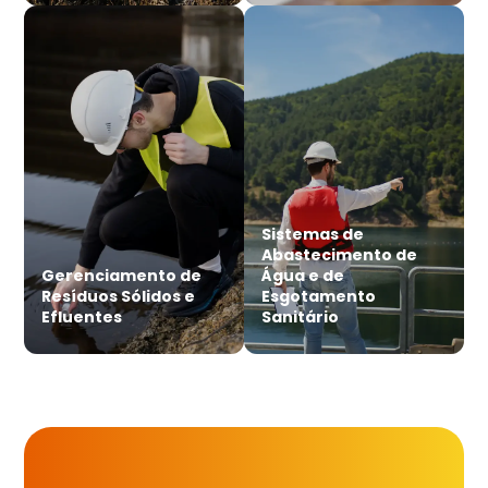
Sistemas de
Abastecimento de
Gerenciamento de
Água e de
Resíduos Sólidos e
Esgotamento
Efluentes
Sanitário