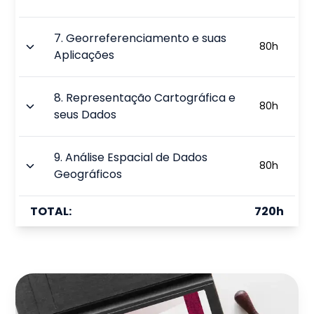
7
.
Georreferenciamento e suas
80
h
Aplicações
8
.
Representação Cartográfica e
80
h
seus Dados
9
.
Análise Espacial de Dados
80
h
Geográficos
TOTAL:
720
h