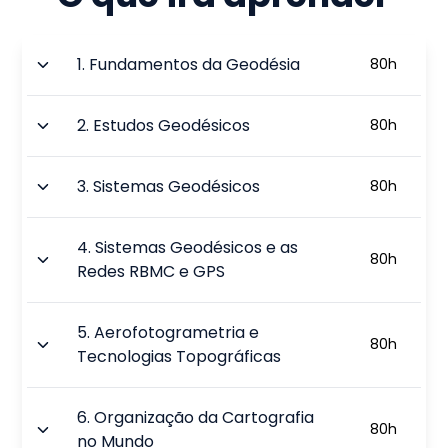
1
.
Fundamentos da Geodésia
80
h
2
.
Estudos Geodésicos
80
h
3
.
Sistemas Geodésicos
80
h
4
.
Sistemas Geodésicos e as
80
h
Redes RBMC e GPS
5
.
Aerofotogrametria e
80
h
Tecnologias Topográficas
6
.
Organização da Cartografia
80
h
no Mundo