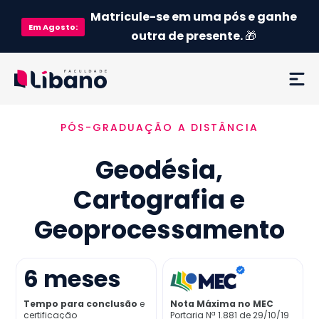
Matricule-se em uma pós e ganhe
Em
Agosto
:
outra de presente.
🎁
PÓS-GRADUAÇÃO A DISTÂNCIA
Ementa
Geodésia,
Como funciona
Cartografia e
Credenciamento MEC
Geoprocessamento
Preço
6
meses
Já sou aluno
Tempo para conclusão
e
Nota Máxima no MEC
certificação
Portaria Nª 1.881 de 29/10/19