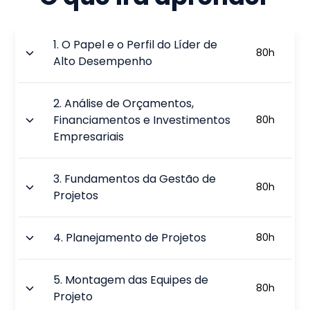
1
.
O Papel e o Perfil do Líder de
80
h
Alto Desempenho
2
.
Análise de Orçamentos,
Financiamentos e Investimentos
80
h
Empresariais
3
.
Fundamentos da Gestão de
80
h
Projetos
4
.
Planejamento de Projetos
80
h
5
.
Montagem das Equipes de
80
h
Projeto