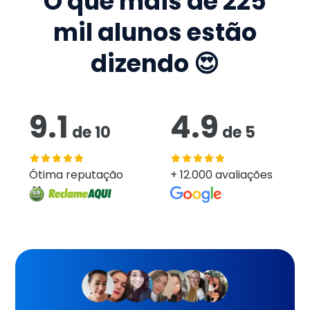
O que mais de
225
mil
alunos estão
dizendo 😍
9.1
4.9
de
10
de
5
Ótima reputação
+ 12.000 avaliações