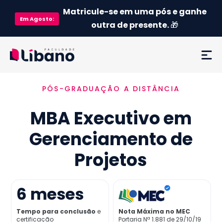
Matricule-se em uma pós e ganhe
Em
Agosto
:
outra de presente.
🎁
PÓS-GRADUAÇÃO A DISTÂNCIA
Ementa
MBA Executivo em
Como funciona
Gerenciamento de
Credenciamento MEC
Projetos
Preço
6
meses
Já sou aluno
Tempo para conclusão
e
Nota Máxima no MEC
certificação
Portaria Nª 1.881 de 29/10/19