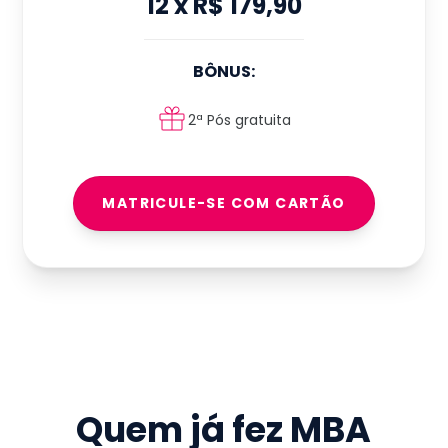
12
x
R$ 179,90
BÔNUS:
2ª Pós gratuita
MATRICULE-SE COM CARTÃO
Quem já fez
MBA