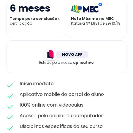
Matricule-se
6
meses
Tempo para conclusão
e
Nota Máxima no MEC
certificação
Portaria Nª 1.881 de 29/10/19
NOVO APP
Estude pelo nosso
aplicativo
Início imediato
Aplicativo mobile do portal do aluno
100% online com videoaulas
Acesse pelo celular ou computador
Disciplinas específicas do seu curso