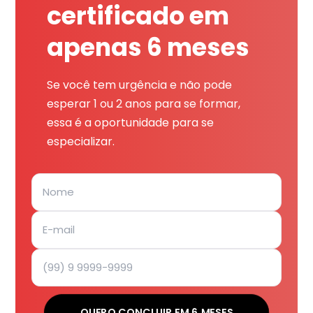
certificado em
apenas 6 meses
Se você tem urgência e não pode
esperar 1 ou 2 anos para se formar,
essa é a oportunidade para se
especializar.
QUERO CONCLUIR EM 6 MESES