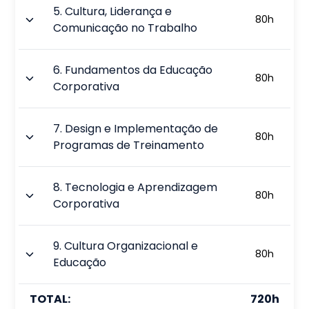
5
.
Cultura, Liderança e
80
h
Comunicação no Trabalho
6
.
Fundamentos da Educação
80
h
Corporativa
7
.
Design e Implementação de
80
h
Programas de Treinamento
8
.
Tecnologia e Aprendizagem
80
h
Corporativa
9
.
Cultura Organizacional e
80
h
Educação
TOTAL:
720
h