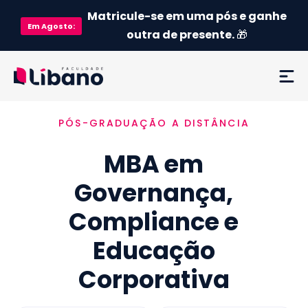
Matricule-se em uma pós e ganhe
Em
Agosto
:
outra de presente.
🎁
PÓS-GRADUAÇÃO A DISTÂNCIA
Ementa
MBA em
Como funciona
Governança,
Credenciamento MEC
Compliance e
Preço
Educação
Corporativa
Já sou aluno