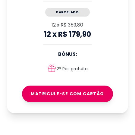
PARCELADO
12
x
R$ 359,80
12
x
R$ 179,90
BÔNUS:
2ª Pós gratuita
MATRICULE-SE COM CARTÃO