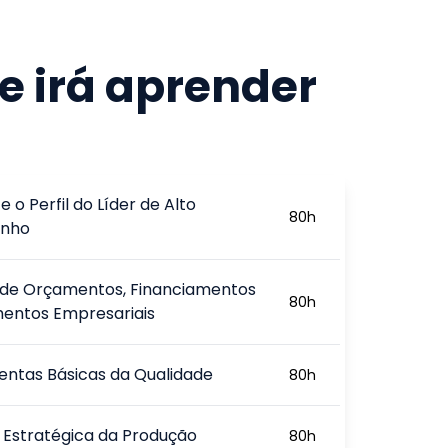
e irá aprender
e o Perfil do Líder de Alto
80
h
nho
 de Orçamentos, Financiamentos
80
h
mentos Empresariais
ntas Básicas da Qualidade
80
h
 Estratégica da Produção
80
h