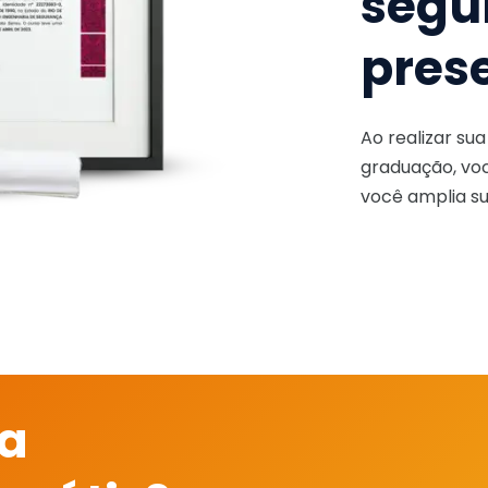
segu
pres
Ao realizar su
graduação, voc
você amplia su
 a