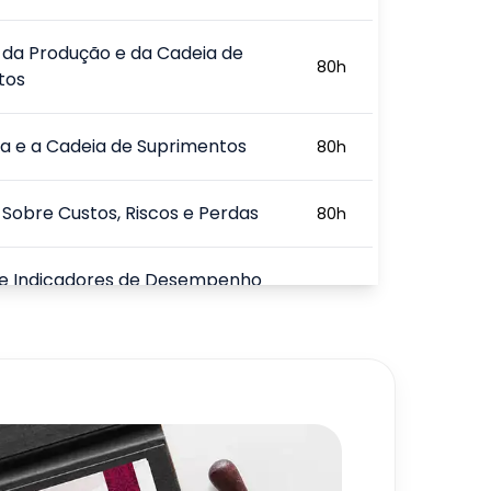
 da Produção e da Cadeia de
80
h
tos
ca e a Cadeia de Suprimentos
80
h
Sobre Custos, Riscos e Perdas
80
h
 e Indicadores de Desempenho
80
h
o e Distribuição
80
h
720
h