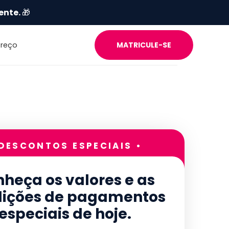
ente.
🎁
Preço
MATRICULE-SE
 DESCONTOS ESPECIAIS •
heça os valores e as
ições de pagamentos
especiais de hoje.