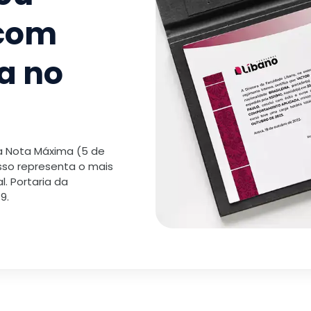
 com
a no
 a Nota Máxima (5 de
isso representa o mais
. Portaria da
9.