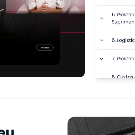
5
.
Gestão
Suprimen
6
.
Logísti
7
.
Gestão 
8
.
Custos
Logístico
9
.
Produçã
TOTAL:
seu