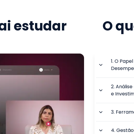
i estudar
O qu
1
.
O Papel 
Desempe
2
.
Análise
e Investi
3
.
Ferrame
4
.
Gestão