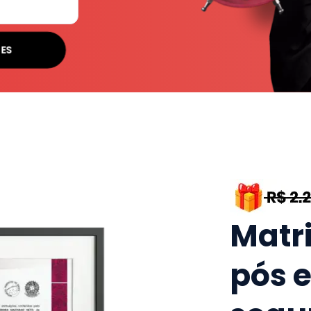
SES
Matr
pós 