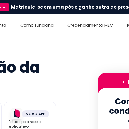
Matricule-se em uma pós e ganhe outra de pres
sto
:
nta
Como funciona
Credenciamento MEC
ão da
•
Con
cond
NOVO APP
Estude pelo nosso
aplicativo