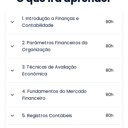
1
.
Introdução a Finanças e
80
h
Contabilidade
2
.
Parâmetros Financeiros da
80
h
Organização
3
.
Técnicas de Avaliação
80
h
Econômica
4
.
Fundamentos do Mercado
80
h
Financeiro
5
.
Registros Contábeis
80
h