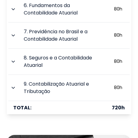
6
.
Fundamentos da
80
h
Contabilidade Atuarial
7
.
Previdência no Brasil e a
80
h
Contabilidade Atuarial
8
.
Seguros e a Contabilidade
80
h
Atuarial
9
.
Contabilização Atuarial e
80
h
Tributação
TOTAL:
720
h