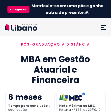
Matricule-se em uma pós e ganhe
Em
Agosto
:
outra de presente.
🎁
PÓS-GRADUAÇÃO A DISTÂNCIA
Ementa
MBA em Gestão
Como funciona
Atuarial e
Credenciamento MEC
Financeira
Preço
6
meses
Já sou aluno
Tempo para conclusão
e
Nota Máxima no MEC
certificação
Portaria Nª 1.881 de 29/10/19