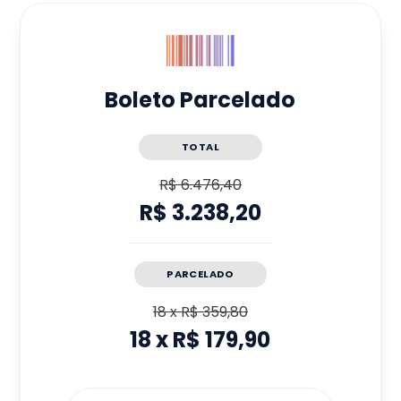
Boleto Parcelado
TOTAL
R$ 6.476,40
R$ 3.238,20
PARCELADO
18
x
R$ 359,80
18
x
R$ 179,90