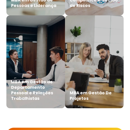
Pessoas e Liderança
de Riscos
MBA em Gestão de
Departamento
Pessoal e Relações
MBA em Gestão De
Trabalhistas
Projetos