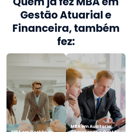
Quem já fez
MBA em
Gestão Atuarial e
Financeira
, também
fez:
MBA em Auditoria,
MBA em Gestão de
Compliance e Gestão