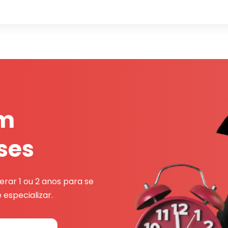
em
ses
rar 1 ou 2 anos para se
 especializar.