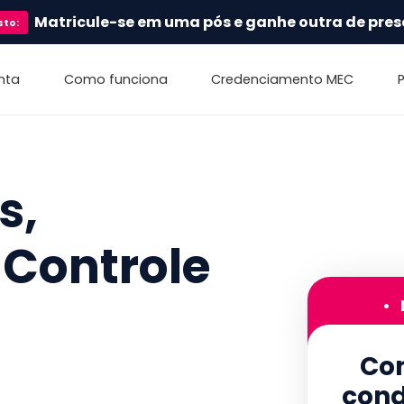
Matricule-se em uma pós e ganhe outra de pres
sto
:
nta
Como funciona
Credenciamento MEC
s,
 Controle
•
Con
cond