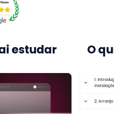
i estudar
O qu
1
.
Introduç
Instalaçõe
2
.
Arranjo