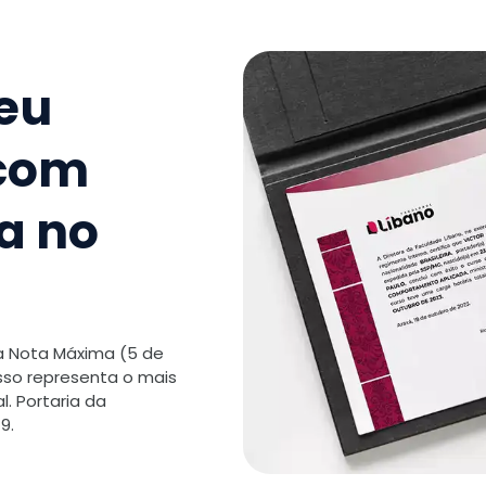
seu
 com
a no
 a Nota Máxima (5 de
isso representa o mais
. Portaria da
9.