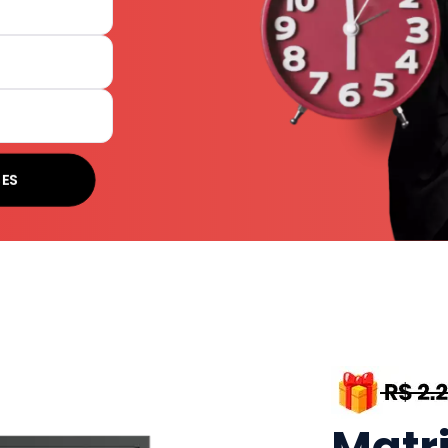
SES
Matr