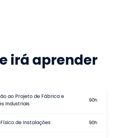
e irá aprender
ão ao Projeto de Fábrica e
90
h
s Industriais
 Físico de Instalações
90
h