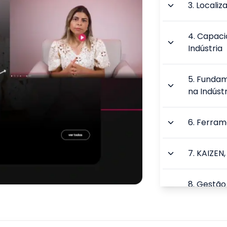
3
.
Localiz
4
.
Capaci
Indústria
5
.
Fundam
na Indústr
6
.
Ferrame
7
.
KAIZEN,
8
.
Gestão 
Industrial
TOTAL: