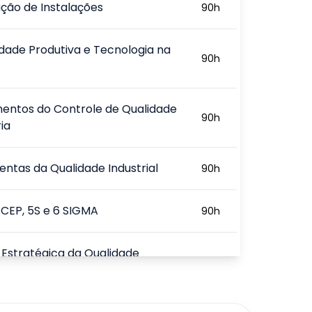
ação de Instalações
90
h
dade Produtiva e Tecnologia na
90
h
entos do Controle de Qualidade
90
h
ia
ntas da Qualidade Industrial
90
h
 CEP, 5S e 6 SIGMA
90
h
Estratégica da Qualidade
90
h
720
h