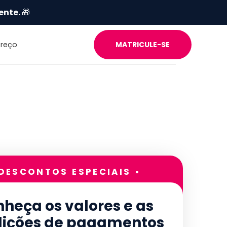
ente.
🎁
Preço
MATRICULE-SE
 DESCONTOS ESPECIAIS •
heça os valores e as
ições de pagamentos