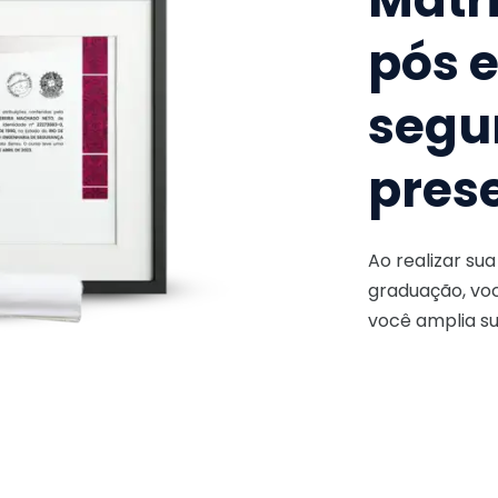
pós 
segu
pres
Ao realizar su
graduação, voc
você amplia su