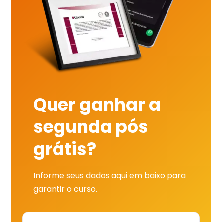
Quer ganhar a
segunda pós
grátis?
Informe seus dados aqui em baixo para
garantir o curso.