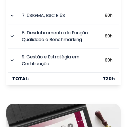
7
.
6SIGMA, BSC E 5S
80
h
8
.
Desdobramento da Função
80
h
Qualidade e Benchmarking
9
.
Gestão e Estratégia em
80
h
Certificação
TOTAL:
720
h