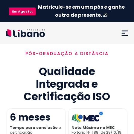
Matricule-se em uma pós e ganhe
Em
Agosto
:
outra de presente.
🎁
PÓS-GRADUAÇÃO A DISTÂNCIA
Ementa
Qualidade
Como funciona
Integrada e
Credenciamento MEC
Certificação ISO
Preço
6
meses
Já sou aluno
Tempo para conclusão
e
Nota Máxima no MEC
certificação
Portaria Nª 1.881 de 29/10/19