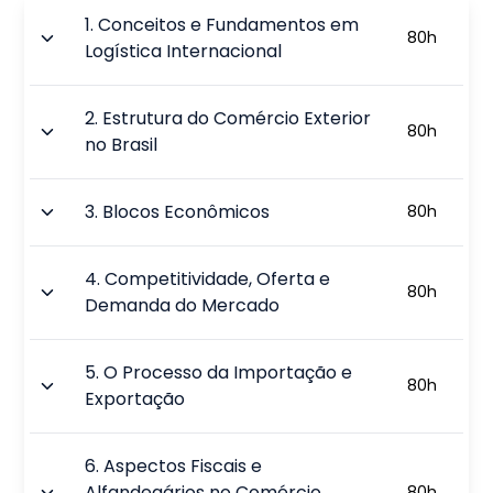
1
.
Conceitos e Fundamentos em
80
h
Logística Internacional
2
.
Estrutura do Comércio Exterior
80
h
no Brasil
3
.
Blocos Econômicos
80
h
4
.
Competitividade, Oferta e
80
h
Demanda do Mercado
5
.
O Processo da Importação e
80
h
Exportação
6
.
Aspectos Fiscais e
Alfandegários no Comércio
80
h