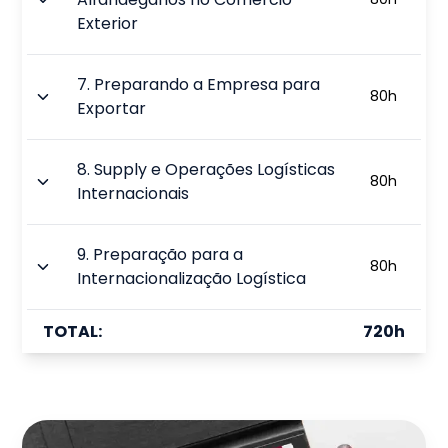
Exterior
7
.
Preparando a Empresa para
80
h
Exportar
8
.
Supply e Operações Logísticas
80
h
Internacionais
9
.
Preparação para a
80
h
Internacionalização Logística
TOTAL:
720
h