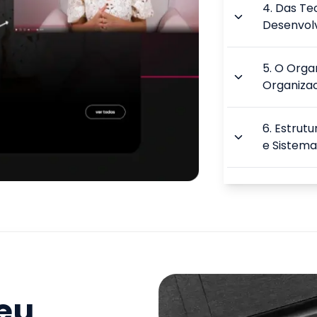
4
.
Das Teo
Desenvol
5
.
O Orga
Organizac
6
.
Estrutu
e Sistema
7
.
Cultura
Humano
8
.
Planej
Decisão
seu
9
.
Intelig