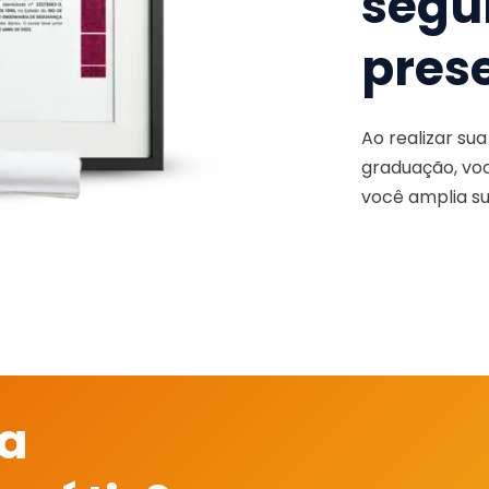
segu
pres
Ao realizar su
graduação, voc
você amplia su
 a