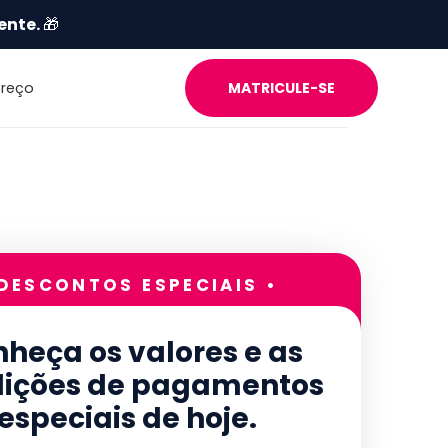
ente.
🎁
Preço
MATRICULE-SE
 DESCONTOS ESPECIAIS •
heça os valores e as
ições de pagamentos
especiais de hoje.