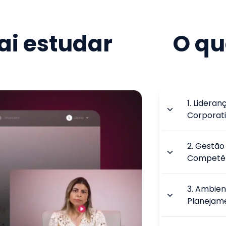
i estudar
O qu
1
.
Lideran
Corporat
2
.
Gestão 
Competê
3
.
Ambient
Planejam