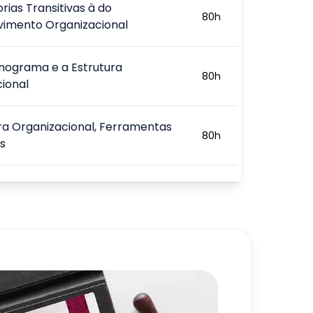
rias Transitivas à do
80
h
vimento Organizacional
nograma e a Estrutura
80
h
ional
ra Organizacional, Ferramentas
80
h
s
 Organizacional e o Capital
80
h
amento para a Tomada de
80
h
ência Emocional no Ambiente de