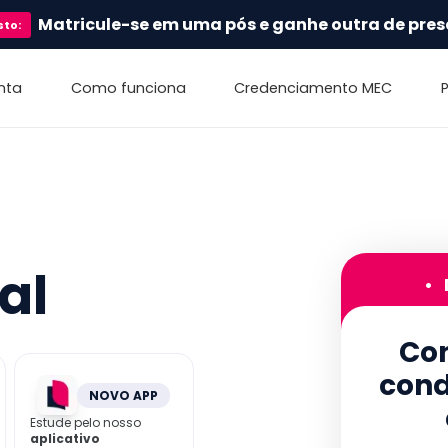
Matricule-se em uma pós e ganhe outra de pres
sto
:
nta
Como funciona
Credenciamento MEC
al
•
Con
cond
NOVO APP
Estude pelo nosso
aplicativo