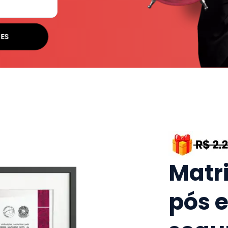
ES
Matr
pós 