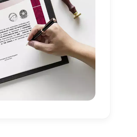
80
h
720
h