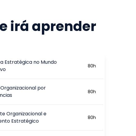
e irá aprender
ça Estratégica no Mundo
80
h
ivo
Organizacional por
80
h
ncias
e Organizacional e
80
h
ento Estratégico