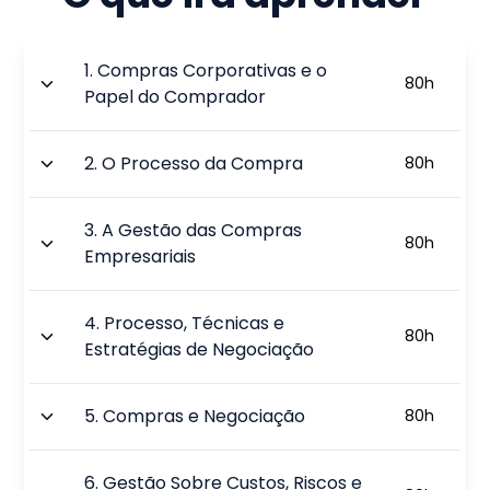
1
.
Compras Corporativas e o
80
h
Papel do Comprador
2
.
O Processo da Compra
80
h
3
.
A Gestão das Compras
80
h
Empresariais
4
.
Processo, Técnicas e
80
h
Estratégias de Negociação
5
.
Compras e Negociação
80
h
6
.
Gestão Sobre Custos, Riscos e