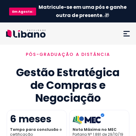
Matricule-se em uma pós e ganhe
Em
Agosto
:
outra de presente.
🎁
PÓS-GRADUAÇÃO A DISTÂNCIA
Ementa
Gestão Estratégica
Como funciona
de Compras e
Credenciamento MEC
Negociação
Preço
6
meses
Já sou aluno
Tempo para conclusão
e
Nota Máxima no MEC
certificação
Portaria Nª 1.881 de 29/10/19