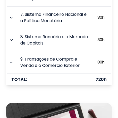
7
.
Sistema Financeiro Nacional e
80
h
a Política Monetária
8
.
Sistema Bancário e o Mercado
80
h
de Capitais
9
.
Transações de Compra e
80
h
Venda e o Comércio Exterior
TOTAL:
720
h