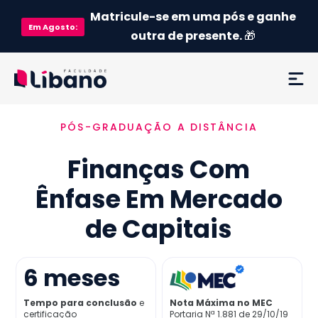
Matricule-se em uma pós e ganhe
Em
Agosto
:
outra de presente.
🎁
PÓS-GRADUAÇÃO A DISTÂNCIA
Ementa
Finanças Com
Como funciona
Ênfase Em Mercado
Credenciamento MEC
de Capitais
Preço
6
meses
Já sou aluno
Tempo para conclusão
e
Nota Máxima no MEC
certificação
Portaria Nª 1.881 de 29/10/19