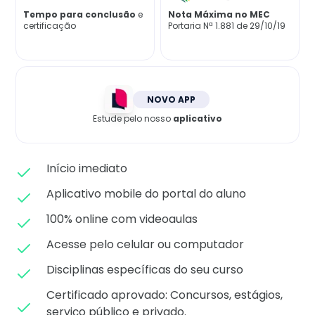
Matricule-se
Tempo para conclusão
e
Nota Máxima no MEC
certificação
Portaria Nª 1.881 de 29/10/19
NOVO APP
Estude pelo nosso
aplicativo
Início imediato
Aplicativo mobile do portal do aluno
100% online com videoaulas
Acesse pelo celular ou computador
Disciplinas específicas do seu curso
Certificado aprovado: C
oncursos, estágios,
serviço público e privado.