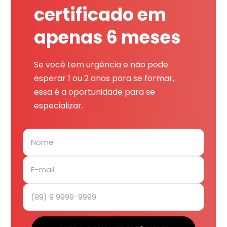
certificado em
apenas 6 meses
Se você tem urgência e não pode
esperar 1 ou 2 anos para se formar,
essa é a oportunidade para se
especializar.