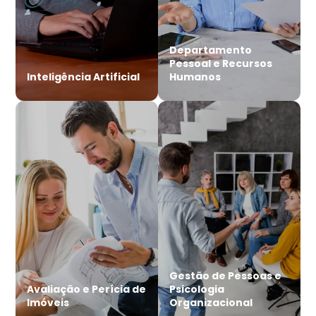
Departamento
Pessoal e Recursos
Inteligência Artificial
Humanos
Gestão de Pessoas e
Avaliação e Perícia de
Psicologia
Imóveis
Organizacional