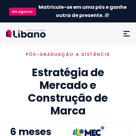
Matricule-se em uma pós e ganhe
Em
Agosto
:
outra de presente.
🎁
PÓS-GRADUAÇÃO A DISTÂNCIA
Ementa
Estratégia de
Como funciona
Mercado e
Credenciamento MEC
Construção de
Preço
Marca
Já sou aluno
6
meses