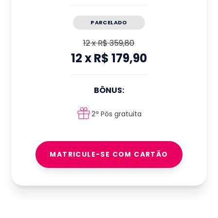
PARCELADO
12
x
R$ 359,80
12
x
R$ 179,90
BÔNUS:
2ª Pós gratuita
MATRICULE-SE COM CARTÃO