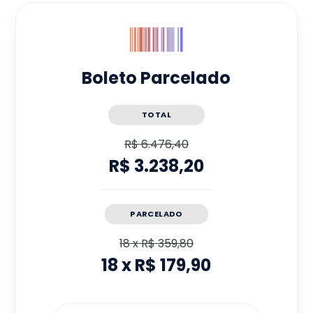
Boleto Parcelado
TOTAL
R$ 6.476,40
R$ 3.238,20
PARCELADO
18
x
R$ 359,80
18
x
R$ 179,90