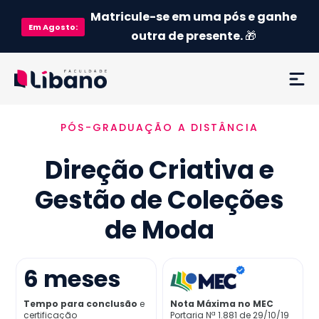
Matricule-se em uma pós e ganhe
Em
Agosto
:
outra de presente.
🎁
PÓS-GRADUAÇÃO A DISTÂNCIA
Ementa
Direção Criativa e
Como funciona
Gestão de Coleções
Credenciamento MEC
de Moda
Preço
6
meses
Já sou aluno
Tempo para conclusão
e
Nota Máxima no MEC
certificação
Portaria Nª 1.881 de 29/10/19