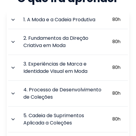
1
.
A Moda e a Cadeia Produtiva
80
h
2
.
Fundamentos da Direção
80
h
Criativa em Moda
3
.
Experiências de Marca e
80
h
Identidade Visual em Moda
4
.
Processo de Desenvolvimento
80
h
de Coleções
5
.
Cadeia de Suprimentos
80
h
Aplicada a Coleções