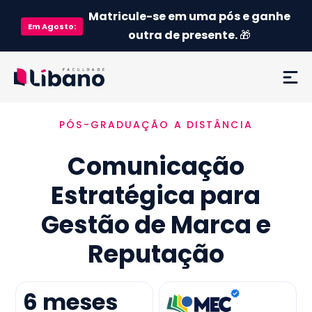
Matricule-se em uma pós e ganhe
Em
Agosto
:
outra de presente.
🎁
PÓS-GRADUAÇÃO A DISTÂNCIA
Ementa
Comunicação
Como funciona
Estratégica para
Credenciamento MEC
Gestão de Marca e
Preço
Reputação
Já sou aluno
6
meses