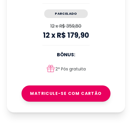
PARCELADO
12
x
R$ 359,80
12
x
R$ 179,90
BÔNUS:
2ª Pós gratuita
MATRICULE-SE COM CARTÃO