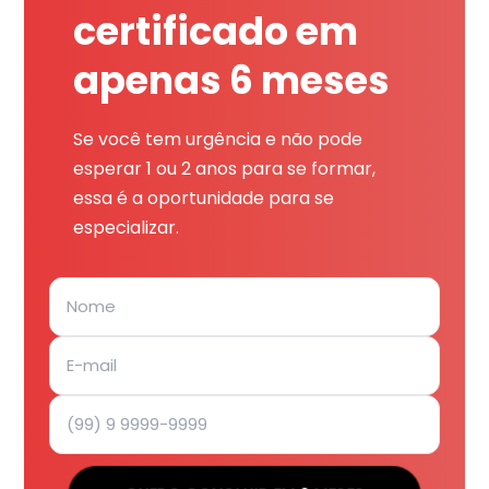
certificado em
apenas 6 meses
Se você tem urgência e não pode
esperar 1 ou 2 anos para se formar,
essa é a oportunidade para se
especializar.