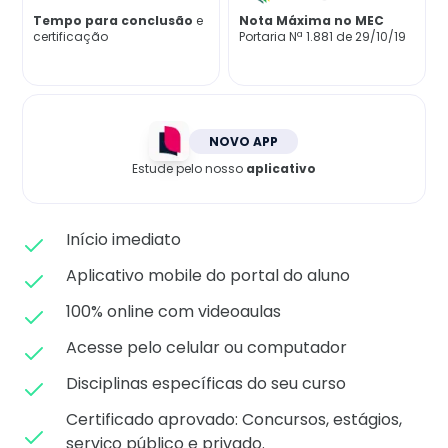
Matricule-se
Tempo para conclusão
e
Nota Máxima no MEC
certificação
Portaria Nª 1.881 de 29/10/19
NOVO APP
Estude pelo nosso
aplicativo
Início imediato
Aplicativo mobile do portal do aluno
100% online com videoaulas
Acesse pelo celular ou computador
Disciplinas específicas do seu curso
Certificado aprovado: C
oncursos, estágios,
serviço público e privado.