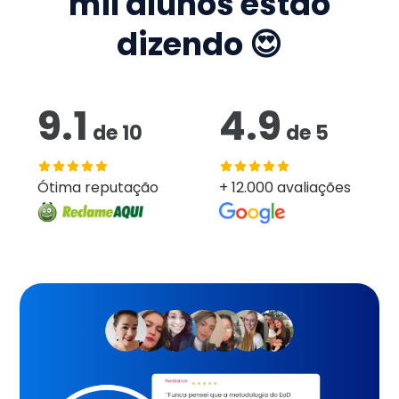
mil
alunos estão
dizendo 😍
9.1
4.9
de
10
de
5
Ótima reputação
+ 12.000 avaliações