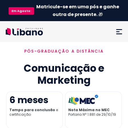
Matricule-se em uma pós e ganhe
Em
Agosto
:
outra de presente.
🎁
PÓS-GRADUAÇÃO A DISTÂNCIA
Ementa
Comunicação e
Como funciona
Marketing
Credenciamento MEC
6
meses
Preço
Tempo para conclusão
e
Nota Máxima no MEC
certificação
Portaria Nª 1.881 de 29/10/19
Já sou aluno