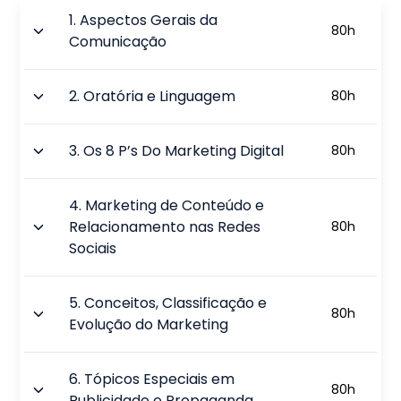
1
.
Aspectos Gerais da
80
h
Comunicação
2
.
Oratória e Linguagem
80
h
3
.
Os 8 P’s Do Marketing Digital
80
h
4
.
Marketing de Conteúdo e
Relacionamento nas Redes
80
h
Sociais
5
.
Conceitos, Classificação e
80
h
Evolução do Marketing
6
.
Tópicos Especiais em
80
h
Publicidade e Propaganda