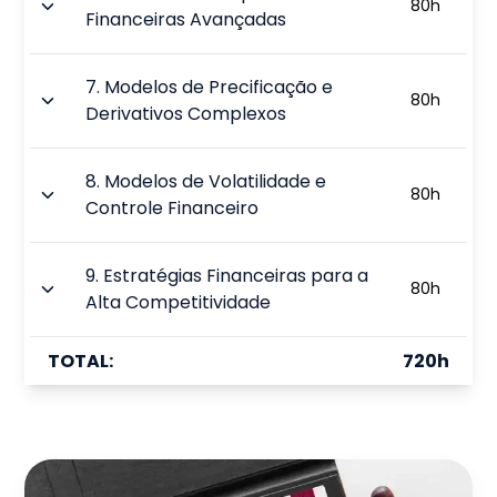
80
h
Financeiras Avançadas
7
.
Modelos de Precificação e
80
h
Derivativos Complexos
8
.
Modelos de Volatilidade e
80
h
Controle Financeiro
9
.
Estratégias Financeiras para a
80
h
Alta Competitividade
TOTAL:
720
h