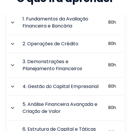
1
.
Fundamentos da Avaliação
80
h
Financeira e Bancária
2
.
Operações de Crédito
80
h
3
.
Demonstrações e
80
h
Planejamento Financeiros
4
.
Gestão do Capital Empresarial
80
h
5
.
Análise Financeira Avançada e
80
h
Criação de Valor
6
.
Estrutura de Capital e Táticas