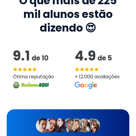
O que mais de
225
mil
alunos estão
dizendo 😍
9.1
4.9
de
10
de
5
Ótima reputação
+ 12.000 avaliações