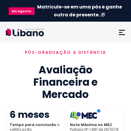
Matricule-se em uma pós e ganhe
Em
Agosto
:
outra de presente.
🎁
PÓS-GRADUAÇÃO A DISTÂNCIA
Ementa
Avaliação
Como funciona
Financeira e
Credenciamento MEC
Mercado
Preço
6
meses
Já sou aluno
Tempo para conclusão
e
Nota Máxima no MEC
certificação
Portaria Nª 1.881 de 29/10/19