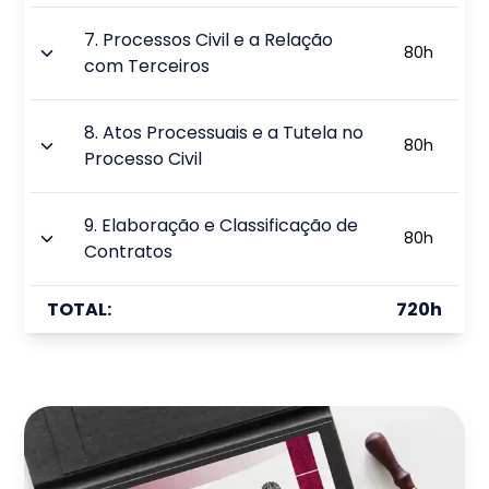
7
.
Processos Civil e a Relação
80
h
com Terceiros
8
.
Atos Processuais e a Tutela no
80
h
Processo Civil
9
.
Elaboração e Classificação de
80
h
Contratos
TOTAL:
720
h