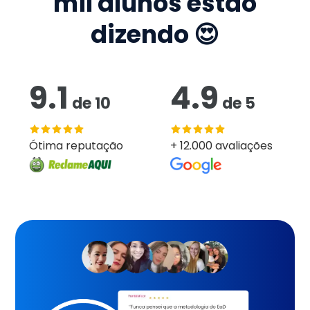
mil
alunos estão
dizendo 😍
9.1
4.9
de
10
de
5
Ótima reputação
+ 12.000 avaliações