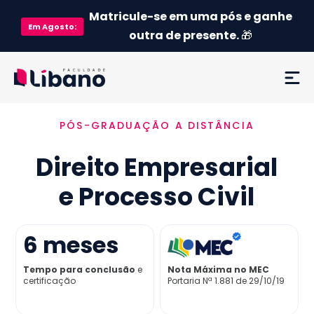
Matricule-se em uma pós e ganhe
Em
Agosto
:
outra de presente.
🎁
PÓS-GRADUAÇÃO A DISTÂNCIA
Ementa
Direito Empresarial
Como funciona
e Processo Civil
Credenciamento MEC
6
meses
Preço
Tempo para conclusão
e
Nota Máxima no MEC
certificação
Portaria Nª 1.881 de 29/10/19
Já sou aluno